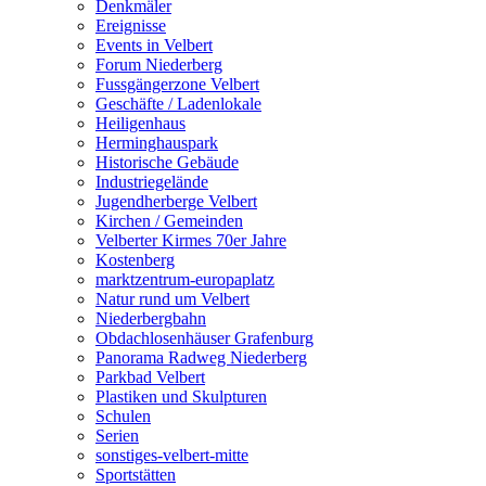
Denkmäler
Ereignisse
Events in Velbert
Forum Niederberg
Fussgängerzone Velbert
Geschäfte / Ladenlokale
Heiligenhaus
Herminghauspark
Historische Gebäude
Industriegelände
Jugendherberge Velbert
Kirchen / Gemeinden
Velberter Kirmes 70er Jahre
Kostenberg
marktzentrum-europaplatz
Natur rund um Velbert
Niederbergbahn
Obdachlosenhäuser Grafenburg
Panorama Radweg Niederberg
Parkbad Velbert
Plastiken und Skulpturen
Schulen
Serien
sonstiges-velbert-mitte
Sportstätten