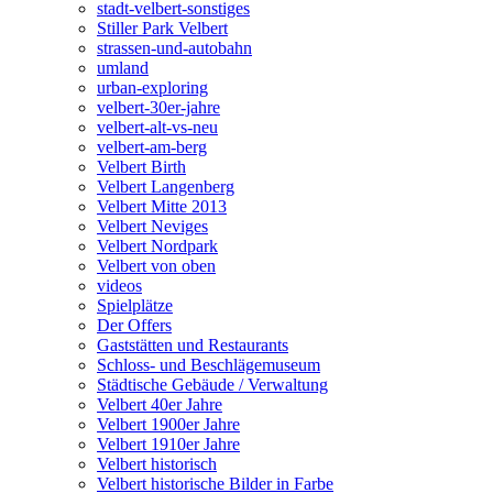
stadt-velbert-sonstiges
Stiller Park Velbert
strassen-und-autobahn
umland
urban-exploring
velbert-30er-jahre
velbert-alt-vs-neu
velbert-am-berg
Velbert Birth
Velbert Langenberg
Velbert Mitte 2013
Velbert Neviges
Velbert Nordpark
Velbert von oben
videos
Spielplätze
Der Offers
Gaststätten und Restaurants
Schloss- und Beschlägemuseum
Städtische Gebäude / Verwaltung
Velbert 40er Jahre
Velbert 1900er Jahre
Velbert 1910er Jahre
Velbert historisch
Velbert historische Bilder in Farbe