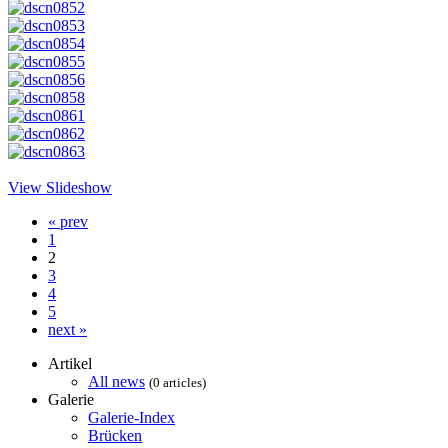
View Slideshow
« prev
1
2
3
4
5
next »
Artikel
All news
(0 articles)
Galerie
Galerie-Index
Brücken