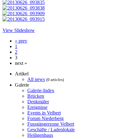
View Slideshow
« prev
1
2
3
next »
Artikel
All news
(0 articles)
Galerie
Galerie-Index
Brücken
Denkmäler
Ereignisse
Events in Velbert
Forum Niederberg
Fussgängerzone Velbert
Geschäfte / Ladenlokale
Heiligenhaus