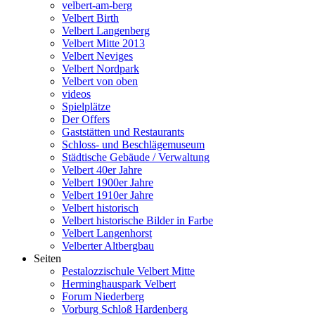
velbert-am-berg
Velbert Birth
Velbert Langenberg
Velbert Mitte 2013
Velbert Neviges
Velbert Nordpark
Velbert von oben
videos
Spielplätze
Der Offers
Gaststätten und Restaurants
Schloss- und Beschlägemuseum
Städtische Gebäude / Verwaltung
Velbert 40er Jahre
Velbert 1900er Jahre
Velbert 1910er Jahre
Velbert historisch
Velbert historische Bilder in Farbe
Velbert Langenhorst
Velberter Altbergbau
Seiten
Pestalozzischule Velbert Mitte
Herminghauspark Velbert
Forum Niederberg
Vorburg Schloß Hardenberg