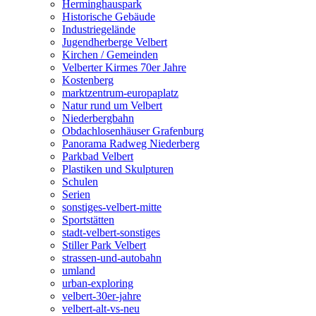
Herminghauspark
Historische Gebäude
Industriegelände
Jugendherberge Velbert
Kirchen / Gemeinden
Velberter Kirmes 70er Jahre
Kostenberg
marktzentrum-europaplatz
Natur rund um Velbert
Niederbergbahn
Obdachlosenhäuser Grafenburg
Panorama Radweg Niederberg
Parkbad Velbert
Plastiken und Skulpturen
Schulen
Serien
sonstiges-velbert-mitte
Sportstätten
stadt-velbert-sonstiges
Stiller Park Velbert
strassen-und-autobahn
umland
urban-exploring
velbert-30er-jahre
velbert-alt-vs-neu