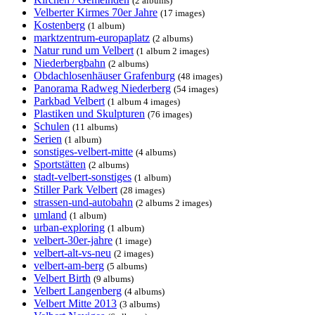
(2 albums)
Velberter Kirmes 70er Jahre
(17 images)
Kostenberg
(1 album)
marktzentrum-europaplatz
(2 albums)
Natur rund um Velbert
(1 album 2 images)
Niederbergbahn
(2 albums)
Obdachlosenhäuser Grafenburg
(48 images)
Panorama Radweg Niederberg
(54 images)
Parkbad Velbert
(1 album 4 images)
Plastiken und Skulpturen
(76 images)
Schulen
(11 albums)
Serien
(1 album)
sonstiges-velbert-mitte
(4 albums)
Sportstätten
(2 albums)
stadt-velbert-sonstiges
(1 album)
Stiller Park Velbert
(28 images)
strassen-und-autobahn
(2 albums 2 images)
umland
(1 album)
urban-exploring
(1 album)
velbert-30er-jahre
(1 image)
velbert-alt-vs-neu
(2 images)
velbert-am-berg
(5 albums)
Velbert Birth
(9 albums)
Velbert Langenberg
(4 albums)
Velbert Mitte 2013
(3 albums)