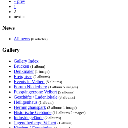
« prev
1
2
next »
News
All news
(0 articles)
Gallery
Gallery Index
Brücken
(1 album)
Denkmäler
(1 image)
Ereignisse
(2 albums)
Events in Velbert
(5 albums)
Forum Niederberg
(1 album 5 images)
Fussgängerzone Velbert
(5 albums)
Geschäfte / Ladenlokale
(8 albums)
Heiligenhaus
(1 album)
Herminghauspark
(2 albums 1 image)
Historische Gebäude
(11 albums 2 images)
Industriegelände
(2 albums)
Jugendherberge Velbert
(1 album)
Kirchen / Gemeinden