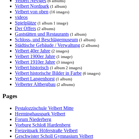
Velbert Neviges
(6 albums)
Velbert Nordpark
(1 album)
Velbert von oben
(16 images)
videos
Spielplätze
(1 album 1 image)
Der Offers
(2 albums)
Gaststätten und Restaurants
(1 album)
Schloss- und Beschlägemuseum
(1 album)
Städtische Gebäude / Verwaltung
(2 albums)
Velbert 40er Jahre
(2 images)
Velbert 1900er Jahre
(1 image)
Velbert 1910er Jahre
(3 images)
Velbert historisch
(1 album 2 images)
Velbert historische Bilder in Farbe
(6 images)
Velbert Langenhorst
(1 album)
Velberter Altbergbau
(2 albums)
Pages
Pestalozzischule Velbert Mitte
Herminghauspark Velbert
Forum Niederberg
Vorburg Schloß Hardenberg
Freizeitpark Höferstraße Velbert
Geschwister Scholl Gymnasium Velbert