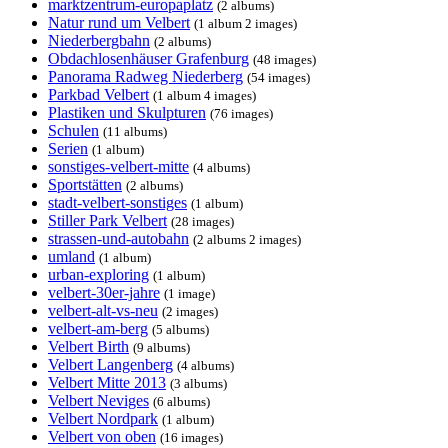
marktzentrum-europaplatz
(2 albums)
Natur rund um Velbert
(1 album 2 images)
Niederbergbahn
(2 albums)
Obdachlosenhäuser Grafenburg
(48 images)
Panorama Radweg Niederberg
(54 images)
Parkbad Velbert
(1 album 4 images)
Plastiken und Skulpturen
(76 images)
Schulen
(11 albums)
Serien
(1 album)
sonstiges-velbert-mitte
(4 albums)
Sportstätten
(2 albums)
stadt-velbert-sonstiges
(1 album)
Stiller Park Velbert
(28 images)
strassen-und-autobahn
(2 albums 2 images)
umland
(1 album)
urban-exploring
(1 album)
velbert-30er-jahre
(1 image)
velbert-alt-vs-neu
(2 images)
velbert-am-berg
(5 albums)
Velbert Birth
(9 albums)
Velbert Langenberg
(4 albums)
Velbert Mitte 2013
(3 albums)
Velbert Neviges
(6 albums)
Velbert Nordpark
(1 album)
Velbert von oben
(16 images)