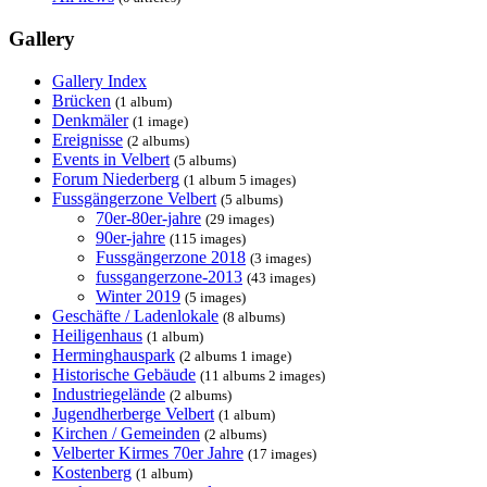
Gallery
Gallery Index
Brücken
(1 album)
Denkmäler
(1 image)
Ereignisse
(2 albums)
Events in Velbert
(5 albums)
Forum Niederberg
(1 album 5 images)
Fussgängerzone Velbert
(5 albums)
70er-80er-jahre
(29 images)
90er-jahre
(115 images)
Fussgängerzone 2018
(3 images)
fussgangerzone-2013
(43 images)
Winter 2019
(5 images)
Geschäfte / Ladenlokale
(8 albums)
Heiligenhaus
(1 album)
Herminghauspark
(2 albums 1 image)
Historische Gebäude
(11 albums 2 images)
Industriegelände
(2 albums)
Jugendherberge Velbert
(1 album)
Kirchen / Gemeinden
(2 albums)
Velberter Kirmes 70er Jahre
(17 images)
Kostenberg
(1 album)