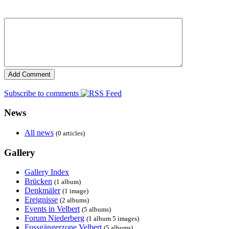
Subscribe to comments
News
All news
(0 articles)
Gallery
Gallery Index
Brücken
(1 album)
Denkmäler
(1 image)
Ereignisse
(2 albums)
Events in Velbert
(5 albums)
Forum Niederberg
(1 album 5 images)
Fussgängerzone Velbert
(5 albums)