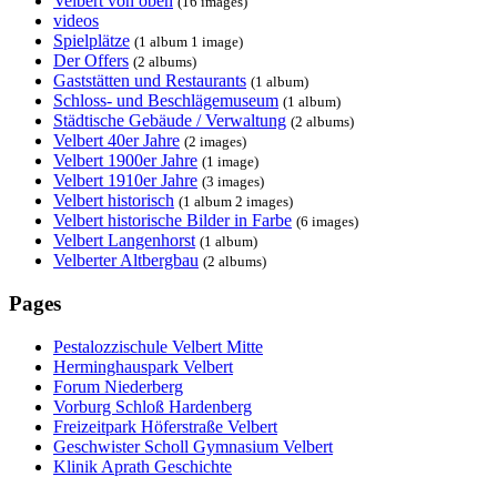
Velbert von oben
(16 images)
videos
Spielplätze
(1 album 1 image)
Der Offers
(2 albums)
Gaststätten und Restaurants
(1 album)
Schloss- und Beschlägemuseum
(1 album)
Städtische Gebäude / Verwaltung
(2 albums)
Velbert 40er Jahre
(2 images)
Velbert 1900er Jahre
(1 image)
Velbert 1910er Jahre
(3 images)
Velbert historisch
(1 album 2 images)
Velbert historische Bilder in Farbe
(6 images)
Velbert Langenhorst
(1 album)
Velberter Altbergbau
(2 albums)
Pages
Pestalozzischule Velbert Mitte
Herminghauspark Velbert
Forum Niederberg
Vorburg Schloß Hardenberg
Freizeitpark Höferstraße Velbert
Geschwister Scholl Gymnasium Velbert
Klinik Aprath Geschichte