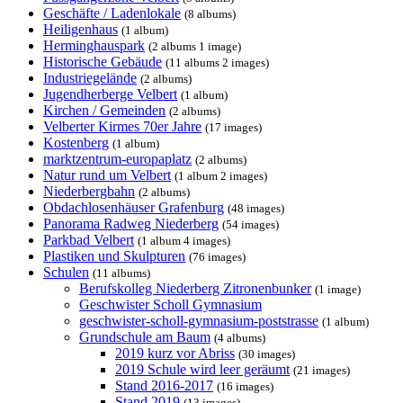
Geschäfte / Ladenlokale
(8 albums)
Heiligenhaus
(1 album)
Herminghauspark
(2 albums 1 image)
Historische Gebäude
(11 albums 2 images)
Industriegelände
(2 albums)
Jugendherberge Velbert
(1 album)
Kirchen / Gemeinden
(2 albums)
Velberter Kirmes 70er Jahre
(17 images)
Kostenberg
(1 album)
marktzentrum-europaplatz
(2 albums)
Natur rund um Velbert
(1 album 2 images)
Niederbergbahn
(2 albums)
Obdachlosenhäuser Grafenburg
(48 images)
Panorama Radweg Niederberg
(54 images)
Parkbad Velbert
(1 album 4 images)
Plastiken und Skulpturen
(76 images)
Schulen
(11 albums)
Berufskolleg Niederberg Zitronenbunker
(1 image)
Geschwister Scholl Gymnasium
geschwister-scholl-gymnasium-poststrasse
(1 album)
Grundschule am Baum
(4 albums)
2019 kurz vor Abriss
(30 images)
2019 Schule wird leer geräumt
(21 images)
Stand 2016-2017
(16 images)
Stand 2019
(13 images)