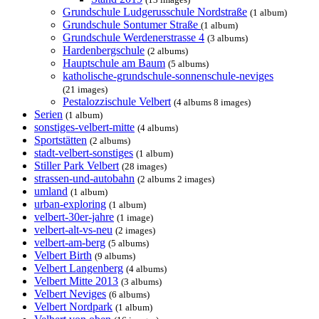
Grundschule Ludgerusschule Nordstraße
(1 album)
Grundschule Sontumer Straße
(1 album)
Grundschule Werdenerstrasse 4
(3 albums)
Hardenbergschule
(2 albums)
Hauptschule am Baum
(5 albums)
katholische-grundschule-sonnenschule-neviges
(21 images)
Pestalozzischule Velbert
(4 albums 8 images)
Serien
(1 album)
sonstiges-velbert-mitte
(4 albums)
Sportstätten
(2 albums)
stadt-velbert-sonstiges
(1 album)
Stiller Park Velbert
(28 images)
strassen-und-autobahn
(2 albums 2 images)
umland
(1 album)
urban-exploring
(1 album)
velbert-30er-jahre
(1 image)
velbert-alt-vs-neu
(2 images)
velbert-am-berg
(5 albums)
Velbert Birth
(9 albums)
Velbert Langenberg
(4 albums)
Velbert Mitte 2013
(3 albums)
Velbert Neviges
(6 albums)
Velbert Nordpark
(1 album)