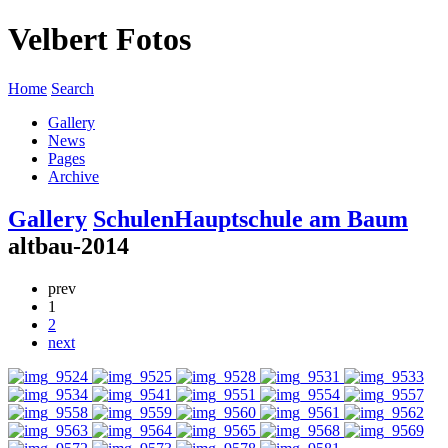
Velbert Fotos
Home
Search
Gallery
News
Pages
Archive
Gallery
Schulen
Hauptschule am Baum
altbau-2014
prev
1
2
next