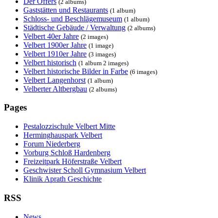
Der Offers
(2 albums)
Gaststätten und Restaurants
(1 album)
Schloss- und Beschlägemuseum
(1 album)
Städtische Gebäude / Verwaltung
(2 albums)
Velbert 40er Jahre
(2 images)
Velbert 1900er Jahre
(1 image)
Velbert 1910er Jahre
(3 images)
Velbert historisch
(1 album 2 images)
Velbert historische Bilder in Farbe
(6 images)
Velbert Langenhorst
(1 album)
Velberter Altbergbau
(2 albums)
Pages
Pestalozzischule Velbert Mitte
Herminghauspark Velbert
Forum Niederberg
Vorburg Schloß Hardenberg
Freizeitpark Höferstraße Velbert
Geschwister Scholl Gymnasium Velbert
Klinik Aprath Geschichte
RSS
News