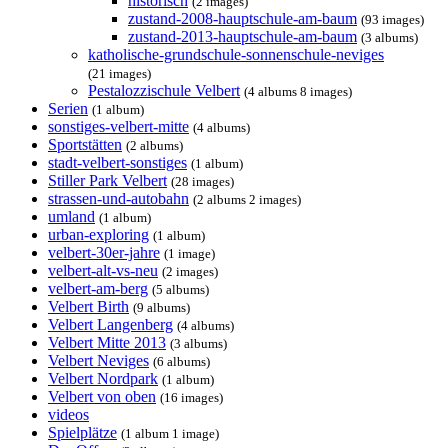
historisch
(2 images)
zustand-2008-hauptschule-am-baum
(93 images)
zustand-2013-hauptschule-am-baum
(3 albums)
katholische-grundschule-sonnenschule-neviges
(21 images)
Pestalozzischule Velbert
(4 albums 8 images)
Serien
(1 album)
sonstiges-velbert-mitte
(4 albums)
Sportstätten
(2 albums)
stadt-velbert-sonstiges
(1 album)
Stiller Park Velbert
(28 images)
strassen-und-autobahn
(2 albums 2 images)
umland
(1 album)
urban-exploring
(1 album)
velbert-30er-jahre
(1 image)
velbert-alt-vs-neu
(2 images)
velbert-am-berg
(5 albums)
Velbert Birth
(9 albums)
Velbert Langenberg
(4 albums)
Velbert Mitte 2013
(3 albums)
Velbert Neviges
(6 albums)
Velbert Nordpark
(1 album)
Velbert von oben
(16 images)
videos
Spielplätze
(1 album 1 image)