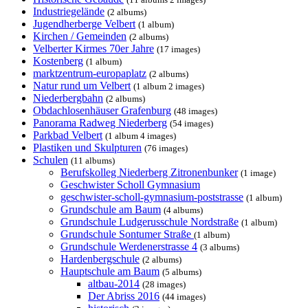
Industriegelände
(2 albums)
Jugendherberge Velbert
(1 album)
Kirchen / Gemeinden
(2 albums)
Velberter Kirmes 70er Jahre
(17 images)
Kostenberg
(1 album)
marktzentrum-europaplatz
(2 albums)
Natur rund um Velbert
(1 album 2 images)
Niederbergbahn
(2 albums)
Obdachlosenhäuser Grafenburg
(48 images)
Panorama Radweg Niederberg
(54 images)
Parkbad Velbert
(1 album 4 images)
Plastiken und Skulpturen
(76 images)
Schulen
(11 albums)
Berufskolleg Niederberg Zitronenbunker
(1 image)
Geschwister Scholl Gymnasium
geschwister-scholl-gymnasium-poststrasse
(1 album)
Grundschule am Baum
(4 albums)
Grundschule Ludgerusschule Nordstraße
(1 album)
Grundschule Sontumer Straße
(1 album)
Grundschule Werdenerstrasse 4
(3 albums)
Hardenbergschule
(2 albums)
Hauptschule am Baum
(5 albums)
altbau-2014
(28 images)
Der Abriss 2016
(44 images)