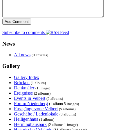
Subscribe to comments
News
All news
(0 articles)
Gallery
Gallery Index
Brücken
(1 album)
Denkmäler
(1 image)
Ereignisse
(2 albums)
Events in Velbert
(5 albums)
Forum Niederberg
(1 album 5 images)
Fussgängerzone Velbert
(5 albums)
Geschäfte / Ladenlokale
(8 albums)
Heiligenhaus
(1 album)
Herminghauspark
(2 albums 1 image)
Historische Gebäude
(11 albums 2 images)