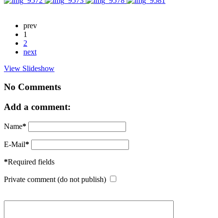
prev
1
2
next
View Slideshow
No Comments
Add a comment:
Name
*
E-Mail
*
*
Required fields
Private comment (do not publish)