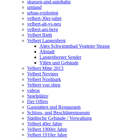
strassen-und-autobahn
umland
urban-exploring
velbert-30er-jahre
velbert-alt-vs-neu
velbert-am-berg
Velbert Birth
Velbert Langenberg
Altes Schwimmbad Vogteier Strasse
Altstadt
Langenberger Sender
Villen und Gebäude
Velbert Mitte 2013
Velbert Neviges
Velbert Nordpark
Velbert von oben
videos
Spielplätze
Der Offers
Gaststätten und Restaurants
Schloss- und Beschlägemuseum
Städtische Gebäude / Verwaltung
Velbert 40er Jahre
Velbert 1900er Jahre
Velbert 1910er Jahre