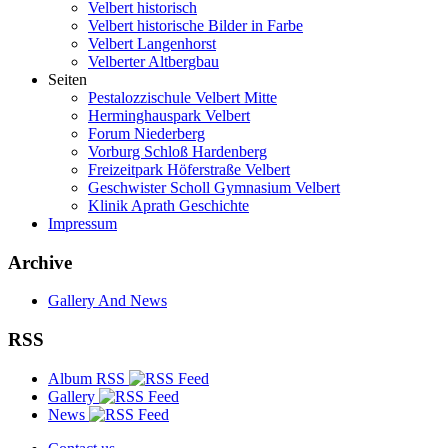
Velbert historisch
Velbert historische Bilder in Farbe
Velbert Langenhorst
Velberter Altbergbau
Seiten
Pestalozzischule Velbert Mitte
Herminghauspark Velbert
Forum Niederberg
Vorburg Schloß Hardenberg
Freizeitpark Höferstraße Velbert
Geschwister Scholl Gymnasium Velbert
Klinik Aprath Geschichte
Impressum
Archive
Gallery And News
RSS
Album RSS
Gallery
News