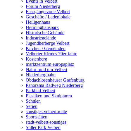
Events in Velbert
Forum Niederberg
Fussgängerzone Velbert
Geschäfte / Ladenlokale
Heiligenhaus
Herminghauspark
Historische Gebäude
Industriegelände
Jugendherberge Velbert
Kirchen / Gemeinden
Velberter Kirmes 70er Jahre
Kostenberg
marktzentrum-europaplatz
Natur rund um Velbert
Niederbergbahn
Obdachlosenhäuser Grafenburg
Panorama Radweg Niederberg
Parkbad Velbert
Plastiken und Skulpturen
Schulen
Serien
sonstiges-velbert-mitte
Sportstätten
stadt-velbert-sonstiges
Stiller Park Velbert