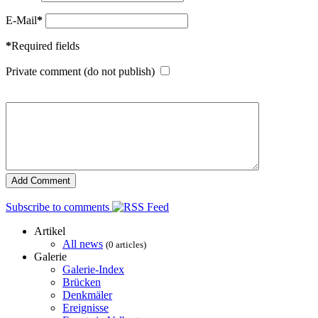
E-Mail
*
*
Required fields
Private comment (do not publish)
Subscribe to comments
Artikel
All news
(0 articles)
Galerie
Galerie-Index
Brücken
Denkmäler
Ereignisse