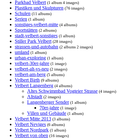
Parkbad Velbert
(1 album 4 images)
Plastiken und Skulpturen
(76 images)
Schulen
(11 albums)
Serien
(1 album)
sonstiges-velbert-mitte
(4 albums)
Sportstätten
(2 albums)
stadt-velbert-sonstiges
(1 album)
Stiller Park Velbert
(28 images)
strassen-und-autobahn
(2 albums 2 images)
umland
(1 album)
urban-exploring
(1 album)
velbert-30er-jahre
(1 image)
velbert-alt-vs-neu
(2 images)
velbert-am-berg
(5 albums)
Velbert Birth
(9 albums)
Velbert Langenberg
(4 albums)
Altes Schwimmbad Vogteier Strasse
(4 images)
Altstadt
(2 images)
Langenberger Sender
(1 album)
70er-jahre
(1 image)
Villen und Gebäude
(1 album)
Velbert Mitte 2013
(3 albums)
Velbert Neviges
(6 albums)
Velbert Nordpark
(1 album)
Velbert von oben
(16 images)