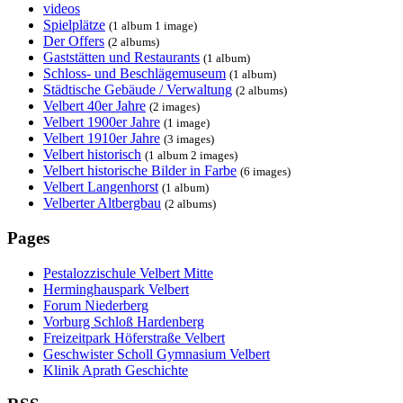
videos
Spielplätze
(1 album 1 image)
Der Offers
(2 albums)
Gaststätten und Restaurants
(1 album)
Schloss- und Beschlägemuseum
(1 album)
Städtische Gebäude / Verwaltung
(2 albums)
Velbert 40er Jahre
(2 images)
Velbert 1900er Jahre
(1 image)
Velbert 1910er Jahre
(3 images)
Velbert historisch
(1 album 2 images)
Velbert historische Bilder in Farbe
(6 images)
Velbert Langenhorst
(1 album)
Velberter Altbergbau
(2 albums)
Pages
Pestalozzischule Velbert Mitte
Herminghauspark Velbert
Forum Niederberg
Vorburg Schloß Hardenberg
Freizeitpark Höferstraße Velbert
Geschwister Scholl Gymnasium Velbert
Klinik Aprath Geschichte