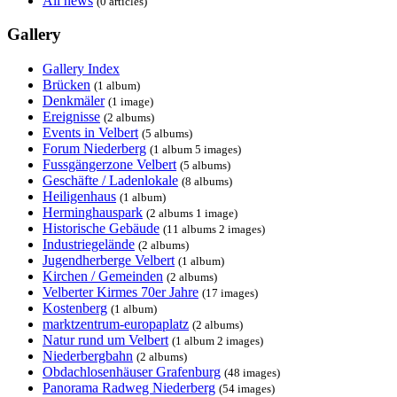
All news
(0 articles)
Gallery
Gallery Index
Brücken
(1 album)
Denkmäler
(1 image)
Ereignisse
(2 albums)
Events in Velbert
(5 albums)
Forum Niederberg
(1 album 5 images)
Fussgängerzone Velbert
(5 albums)
Geschäfte / Ladenlokale
(8 albums)
Heiligenhaus
(1 album)
Herminghauspark
(2 albums 1 image)
Historische Gebäude
(11 albums 2 images)
Industriegelände
(2 albums)
Jugendherberge Velbert
(1 album)
Kirchen / Gemeinden
(2 albums)
Velberter Kirmes 70er Jahre
(17 images)
Kostenberg
(1 album)
marktzentrum-europaplatz
(2 albums)
Natur rund um Velbert
(1 album 2 images)
Niederbergbahn
(2 albums)
Obdachlosenhäuser Grafenburg
(48 images)
Panorama Radweg Niederberg
(54 images)